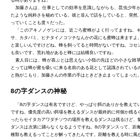
る時がありますね」
加藤さんは、仕事としての効率を意識しながらも、昆虫少年
たような純粋さを秘めている。彼と並んで話をしていると、突然
っていくことも度々だった。
「このアキノノゲシには、近ごろ蜜蜂がよく行ってますね。
サ、カタバミ、ヒナタイノコツチなんかの花にも蜜蜂は来ますよ
と楽しいんですけどね。蜂を飼ってると時間がないですね。コセ
も良いです。荒れ地があると蜂には結構良いですね」
素人目には、蜂が喜ぶとは思えない小指の先ほどの小さな雑
とっては蜂が蜜を吸いに来る名前のある花として認識されている
と熱がこもり、加藤さんの作業の手はときどき止まってしまった
8の字ダンスの神秘
「8の字ダンスは有名ですけど、やっぱり餌のありかを教えて
ですね。優先度の高い餌場を教えるダンスが最終的に何個か残る
ったらセイタカアワダチソウの場所を教えるダンスは残るけど、
ダンスは次第に踊らなくなるようですね。8の字ダンスって、距
種類も教えるってことが解ってきたんです。距離を教える時に風