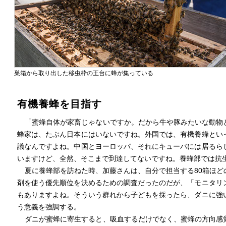
巣箱から取り出した移虫枠の王台に蜂が集っている
有機養蜂を目指す
「蜜蜂自体が家畜じゃないですか。だから牛や豚みたいな動物
蜂家は、たぶん日本にはいないですね。外国では、有機養蜂とい
議なんですよね。中国とヨーロッパ、それにキューバには居るら
いますけど、全然、そこまで到達してないですね。養蜂部では抗
夏に養蜂部を訪ねた時、加藤さんは、自分で担当する80箱ほ
剤を使う優先順位を決めるための調査だったのだが、「モニタリ
もありますよね。そういう群れから子どもを採ったら、ダニに強
う意義を強調する。
ダニが蜜蜂に寄生すると、吸血するだけでなく、蜜蜂の方向感