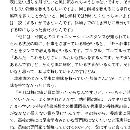
表に近い辺りを飛ばないと風に流されちゃうじゃないですか。そ
りも長い距離を教えるらしいですよ。同じ餌場を教えるにも条件
燃料を多くしとかないと、同じ燃料では帰れなくなっちゃいま
は、狡（ずる）ができないんです。餌場までの往き帰りに自分が
する時にもらった蜜だけなんです」
「他には、仲間とのコミュニケーションのダンスが知られて
られる状況の時に、仕事をさぼっている蜂がいると、『外へ仕事
ことをダンスで教える蜂がいるんです。ブルブル、ブルブルっ
『あんた、これをしなさい』みたいな指示をするんです。そのダ
あるんですけど、そんな風に解釈している学者がいるんです。そ
いなと思って、私は支持しているんですけどね」
幼稚園の頃から昆虫に興味を持っていた加藤さんだが、こど
味を持てなかったと言う。
「それは蜂に痛い目に遭ったからなんですけど、小っちゃい
していたから、よく刺されたんです。幼稚園の時は、カマキリに
たま小学6年の時の読書感想文の推薦図書が兵庫県の養蜂家の書
がなかなか貰えない賞を受けたんです。その時から、養蜂家に
て、高校の時には昆虫学者みたいな専門家になりたいなと現実的
ね。昆虫の専門家で飯喰っていけるのかって、父はずっと言って