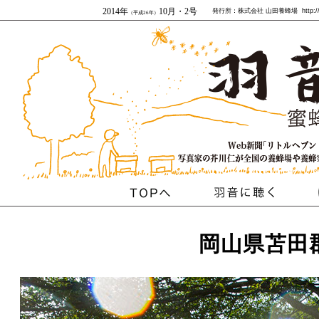
2014年
10月・2号
発行所：株式会社 山田養蜂場 http:/
（平成26年）
岡山県苫田