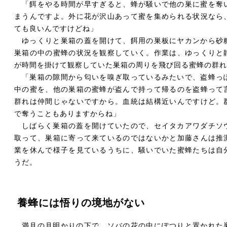
「餌をやる時間が早すぎると、蜂が騒いで他の巣に蜜を奪
まうんですよ。外に花が沢山あって蜜を集められる状況なら
ても良いんですけどね」
ゆっくりと巣箱の蓋を開けて、餌用の巣板にヤカンから砂
巣箱の中の蜜蜂の状況を観察していく。作業は、ゆっくりと
が時間を掛けて観察していた巣箱の周りを飛び回る蜜蜂の群れ
「巣箱の隙間から匂いを嗅ぎ取っているみたいで、盗蜂っ
中の蜜を、他の巣箱の蜜蜂が盗んで持って帰るのを盗蜂って
群れは仲間じゃないですから。血統は結構近いんですけど。
で奪うこともありますからね」
しばらく巣箱の蓋を開けていたので、セイタカアワダチソ
取って、巣箱に寄って来ているのではないかと加藤さんは推
業を休んで様子を見ているうちに、騒いでいた蜜蜂たちは自
うだ。
養蜂には悟りの境地がない
満月の月明かりの下で、ソバの花の中にぽつりと置かれた