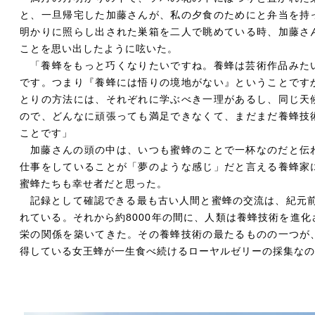
と、一旦帰宅した加藤さんが、私の夕食のためにと弁当を持
明かりに照らし出された巣箱を二人で眺めている時、加藤さ
ことを思い出したように呟いた。
「養蜂をもっと巧くなりたいですね。養蜂は芸術作品みた
です。つまり『養蜂には悟りの境地がない』ということです
とりの方法には、それぞれに学ぶべき一理があるし、同じ天
ので、どんなに頑張っても満足できなくて、まだまだ養蜂技
ことです」
加藤さんの頭の中は、いつも蜜蜂のことで一杯なのだと伝
仕事をしていることが「夢のような感じ」だと言える養蜂家
蜜蜂たちも幸せ者だと思った。
記録として確認できる最も古い人間と蜜蜂の交流は、紀元前
れている。それから約8000年の間に、人類は養蜂技術を進
栄の関係を築いてきた。その養蜂技術の最たるものの一つが
得している女王蜂が一生食べ続けるローヤルゼリーの採集なの