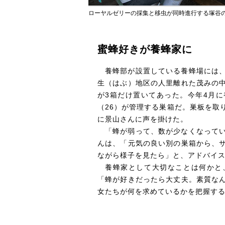
ローヤルゼリーの採集と移虫が同時進行する塚谷
蜜蜂好きが養蜂家に
養蜂部が設置している養蜂場には
生（はぶ）地区の人里離れた茂みの
が3箱だけ置いてあった。今年4月
（26）が管理する巣箱だ。巣板を取
に景山さんに声を掛けた。
「蜂が弱って、数が少なくなって
んは、「元気の良い別の巣箱から、
ながら様子を見たら」と、アドバイ
養蜂家として大切なことは何かと
「蜂が好きだったら大丈夫。素質な
女たちが何を求めているかを把握す