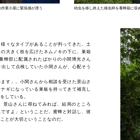
の作業小屋に緊張感が漂う
幼虫を移し終えた移虫枠を養蜂箱に収
、様々なタイプがあることが判ってきた。土
中の大きく枝を広げたネムノキの下に、巣箱
に養蜂部に配属されたばかりの小関博光さん
り出して点検していた小関さんが、心配そう
います」。小関さんから相談を受けた景山さ
サナギになっている巣板を持ってきて補充し
スをしている。
、景山さんに尋ねてみれば、結局のところ
んですよ」ということだ。蜜蜂と対話し、彼
ることが大切ということなのだ。