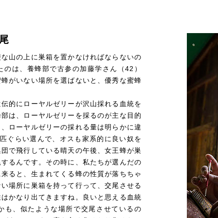
尾
便な山の上に巣箱を置かなければならないの
たのは、養蜂部で古参の加藤学さん（42）
蜜蜂がいない場所を選ばないと、優秀な蜜蜂
遺伝的にローヤルゼリーが沢山採れる血統を
蜂部は、ローヤルゼリーを採るのが主な目的
と、ローヤルゼリーの採れる量は明らかに違
3匹ぐらい選んで、オスも家系的に良い奴を
集団で飛行している晴天の午後、女王蜂が巣
尾するんです。その時に、私たちが選んだの
に来ると、生まれてくる蜂の性質が落ちちゃ
ない場所に巣箱を持って行って、交尾させる
性はかなり出てきますね。良いと思える血統
かも、似たような場所で交尾させているの