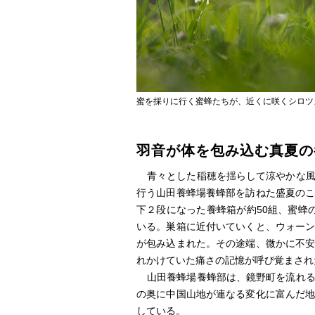
蜜を採りに行く蜜蜂たちが、近くに咲くシロツ
羽音が体を包み込む真夏の
青々とした稲穂を揺らして涼やかな
行う山田養蜂場養蜂部を訪ねた盛夏の
下２段になった養蜂箱が約50組、蜜蜂
いる。巣箱に近付いていくと、ウォー
が包み込まれた。その途端、微かに不
れかけていた痛さの記憶が呼び覚まされ
山田養蜂場養蜂部は、鏡野町を流れ
の奥に中国山地が連なる変化に富んだ
している。