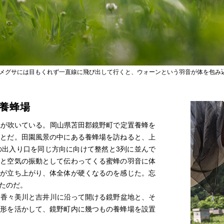
メグサには目もくれず一直線に飛び出して行くと、ウォーンという羽音が体を包み
養蜂場
風が吹いている。岡山県苫田郡鏡野町で定置養蜂を
ことだ。田園風景の中にある養蜂場を訪ねると、上
の出入り口を同じ方向に向けて整然と3列に並んで
ンと空気の振動として伝わってくる蜜蜂の羽音に体
安が立ち上がり、体全体が硬くなるのを感じた。忘
たのだ。
る香々美川と吉井川に沿って開ける鏡野盆地と、そ
地形を活かして、鏡野町内に幾つもの養蜂場を設置