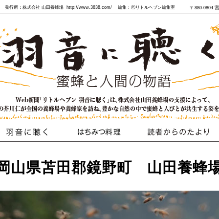
発行所：株式会社 山田養蜂場 http://www.3838.com/ 編集：ⓒリトルヘブン編集室
〒880-0804
岡山県苫田郡鏡野町 山田養蜂