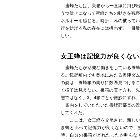
蜜蜂たちは、巣箱から一直線に飛び
うつ伏せになって蜜蜂たちの動きを観
ネルギーを感じる。時折、私の被って
行を妨げる私の存在には構わず、一目
しい。
女王蜂は記憶力が良くない
蜜蜂たちが活発な働きをしている養
る。鏡野町内でも奥地にあたる奥津ダ
の姿は、養蜂箱の周りに数匹見つける
く様子は見えない。巣箱の置き方も、
態ではなく、3、4箱ごとが微妙にずれ
案内をしていただいた養蜂部部長の景
してくれた。
「ここは、女王蜂を交尾させ、新し
き蜂と比べて記憶力が良くないので、
時、自分の巣箱がどれだったか判らな