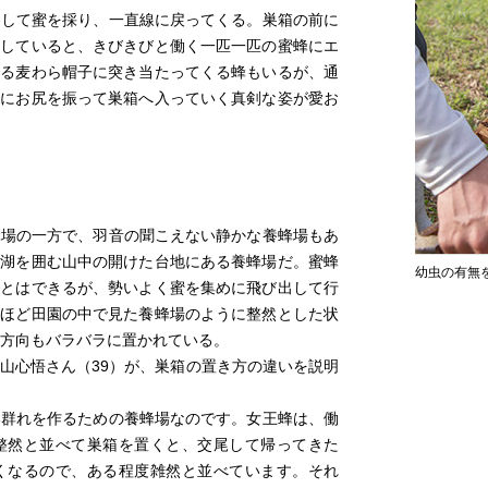
出して蜜を採り、一直線に戻ってくる。巣箱の前に
察していると、きびきびと働く一匹一匹の蜜蜂にエ
いる麦わら帽子に突き当たってくる蜂もいるが、通
散にお尻を振って巣箱へ入っていく真剣な姿が愛お
蜂場の一方で、羽音の聞こえない静かな養蜂場もあ
ム湖を囲む山中の開けた台地にある養蜂場だ。蜜蜂
幼虫の有無
ことはできるが、勢いよく蜜を集めに飛び出して行
先ほど田園の中で見た養蜂場のように整然とした状
、方向もバラバラに置かれている。
山心悟さん（39）が、巣箱の置き方の違いを説明
い群れを作るための養蜂場なのです。女王蜂は、働
整然と並べて巣箱を置くと、交尾して帰ってきた
くなるので、ある程度雑然と並べています。それ