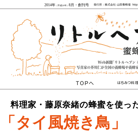
2014年
8月・創刊号
発行所：株式会社 山田養蜂場 http:
（平成26年）
料理家・藤原奈緒の蜂蜜を使っ
「タイ風焼き鳥」