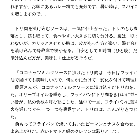
れますが、お家にあるカレー粉でも充分です。暑い時は、スパイ
を増しますので」。
トリ肉を漬け込むソースは、一気に仕上がった。トリのもも
落とし、筋も取って、食べやすい大きさに切り分ける。皮は、取
わないが、カリッとさせたい時は、皮があった方が良い。混ぜ合
を漬け込んで冷蔵庫で寝かせる。目安として６時間（ひと晩）だ
漬け込んだ方が、美味しく仕上がるそうだ。
「ココナッツミルクソースに漬けたトリ肉は、今日はフライ
油で揚げても美味しいので、何回かに分けて、変化を付けて料理
藤原さんが、ココナッツミルクソースに漬け込んだトリ肉を
た。オリーブオイルを垂らし、フライパンにトリ肉をきれいに並
い音が、私の食欲を呼び起こした。途中で一旦、フライパンに蓋
火を通してから一つ一つを裏返すと、トリ肉は、こんがりきつ
た。
前もってフライパンで焼いておいたピーマンとナスを合わせ
出来上がりだ。赤いトマトと緑のクレソンは彩りとして。