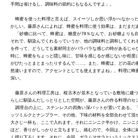
手間は省けるし、調味料の節約にもなるんですよ」。
蜂蜜を使った料理と言えば、スイーツしか思い浮かべなかっ
かしい。藤原さんによれば、蜂蜜を料理に使う効果は、まだまだ
「砂糖に比べて、蜂蜜は、糖度が78％なんで、お砂糖よりも
それで、馴染んでくれるっていうか、他の調味料と調和してくれ
を作って、どうしても素材同士がバラバラな感じの時があるじゃ
時に、蜂蜜をちょっと隠し味に、甘味を感じるか感じないか程度
がぴたっとまとまったりするんで……。また、蜂蜜は、どの花の
然違いますので、アクセントとしても使えますよね」。料理に蜂
深い。
藤原さんの料理工房は、桜古木が並木となっている敷地に建つ
らしに馴染んだしっとりとした空間が、藤原さんの作る料理のセ
調理台の上に、ステンレスの四角い深バットが置いてある。
ッツミルクとナンプラー、その他、下味の材料を全部合わせて混
大さじ一杯も、ここで入れます。それにニンニク半かけ。ニンニ
ほど、香りがしっかりと立ちますし、絡むので、今回は、全体に
く摺り下ろします。それに、今回、ガラムマサラというミックス